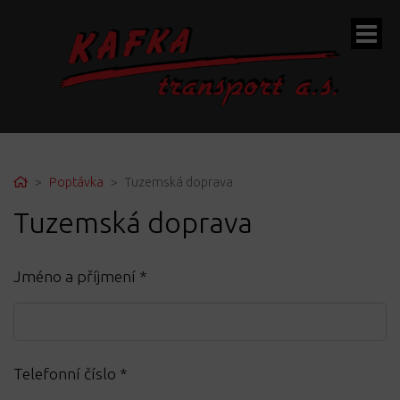
ubmenu
Home
Poptávka
Tuzemská doprava
Tuzemská doprava
ubmenu
Jméno a příjmení
*
ubmenu
Telefonní číslo
*