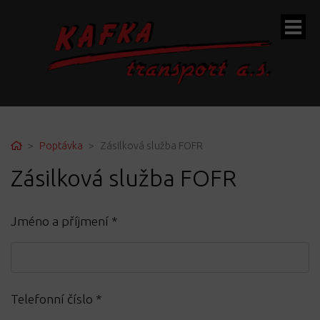
ubmenu
Home
Poptávka
Zásilková služba FOFR
Zásilková služba FOFR
ubmenu
Jméno a příjmení
*
ubmenu
Telefonní číslo
*