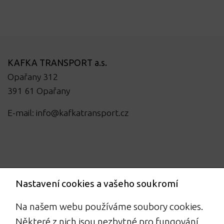
KAFKA TRANSPORT a.s.
Opařany 312
391 61 Opařany
E-mail:
info@kafkatransport.cz
Nastavení cookies a vašeho soukromí
Na našem webu používáme soubory cookies.
Některé z nich jsou nezbytné pro fungování