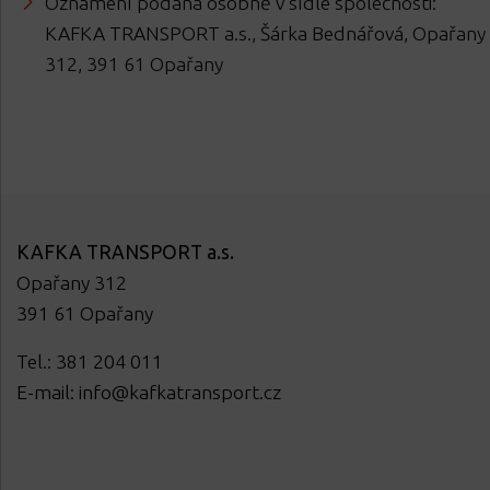
Oznámení podaná osobně v sídle společnosti:
KAFKA TRANSPORT a.s., Šárka Bednářová, Opařany
312, 391 61 Opařany
KAFKA TRANSPORT a.s.
Opařany 312
391 61 Opařany
Tel.: 381 204 011
E-mail:
info@kafkatransport.cz