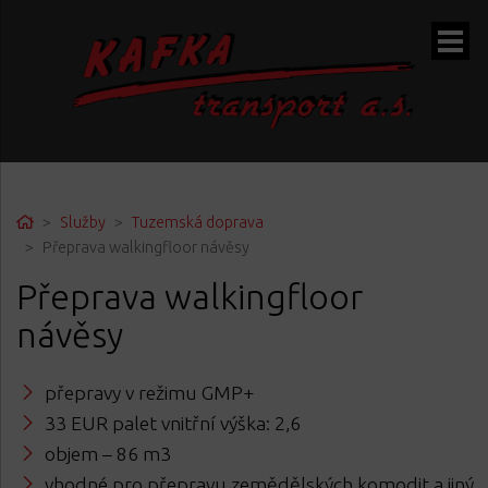
ubmenu
Home
Služby
Tuzemská doprava
Přeprava walkingfloor návěsy
ubmenu
Přeprava walkingfloor
návěsy
přepravy v režimu GMP+
33 EUR palet vnitřní výška: 2,6
objem – 86 m3
vhodné pro přepravu zemědělských komodit a jiný