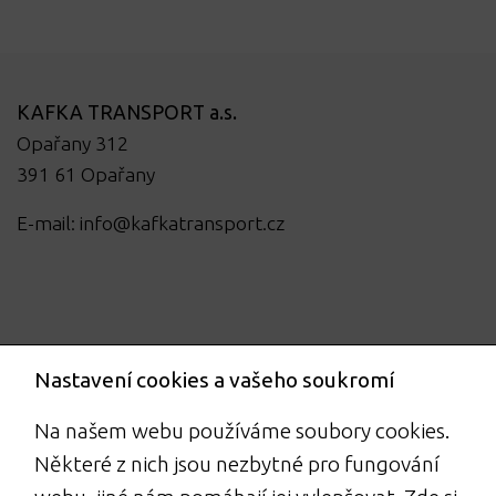
KAFKA TRANSPORT a.s.
Opařany 312
391 61 Opařany
E-mail:
info@kafkatransport.cz
Nastavení cookies a vašeho soukromí
Na našem webu používáme soubory cookies.
Některé z nich jsou nezbytné pro fungování