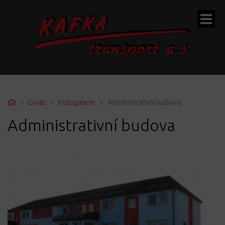
ubmenu
Home
O nás
Fotogalerie
Administrativní budova
Administrativní budova