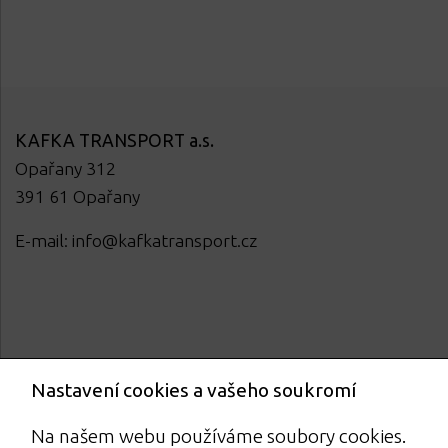
KAFKA TRANSPORT a.s.
Opařany 312
ubmenu
391 61 Opařany
E-mail:
info@kafkatransport.cz
Nastavení cookies a vašeho soukromí
Na našem webu používáme soubory cookies.