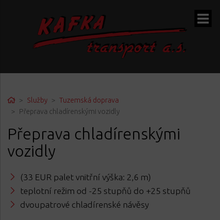
ubmenu
Home
Služby
Tuzemská doprava
Přeprava chladírenskými vozidly
ubmenu
Přeprava chladírenskými
vozidly
(33 EUR palet vnitřní výška: 2,6 m)
teplotní režim od -25 stupňů do +25 stupňů
dvoupatrové chladírenské návěsy